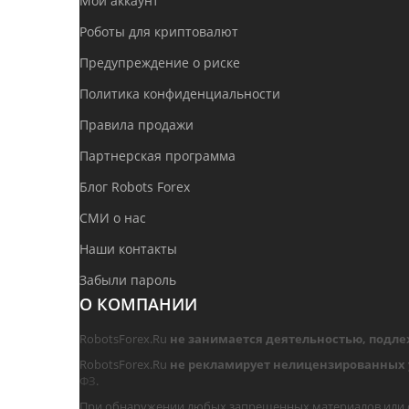
Мой аккаунт
Роботы для криптовалют
Предупреждение о риске
Политика конфиденциальности
Правила продажи
Партнерская программа
Блог Robots Forex
СМИ о нас
Наши контакты
Забыли пароль
О КОМПАНИИ
RobotsForex.Ru
не занимается деятельностью, подл
RobotsForex.Ru
не рекламирует нелицензированных 
ФЗ
.
При обнаружении любых запрещенных материалов или сс