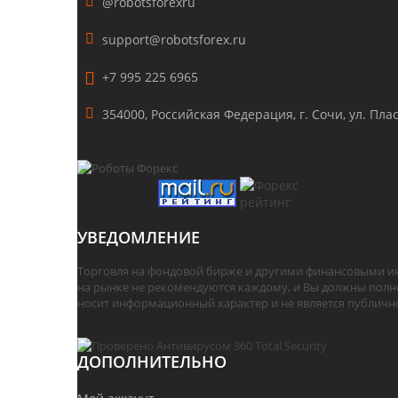
@robotsforexru
support@robotsforex.ru
+7 995 225 6965
354000, Российская Федерация, г. Сочи, ул. Пласт
УВЕДОМЛЕНИЕ
Торговля на фондовой бирже и другими финансовыми ин
на рынке не рекомендуются каждому, и Вы должны полн
носит информационный характер и не является публичн
ДОПОЛНИТЕЛЬНО