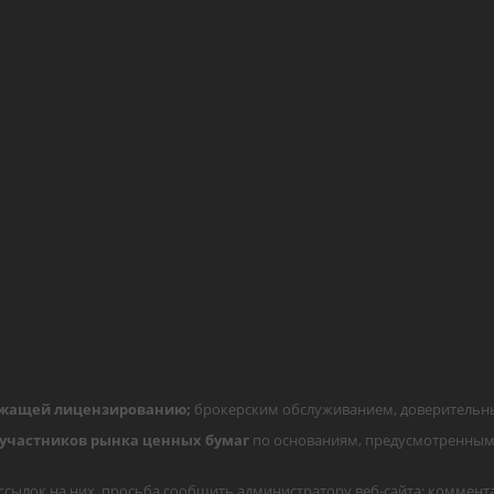
ежащей лицензированию;
брокерским обслуживанием, доверительны
участников рынка ценных бумаг
по основаниям, предусмотренным 
ылок на них, просьба сообщить администратору веб-сайта; коммент