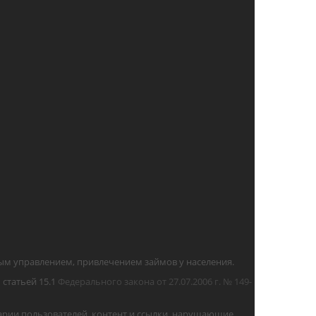
м управлением, привлечением займов у населения.
статьей 15.1
Федерального закона от 27.07.2006 г. № 149-
арии пользователей, контент и ссылки, нарушающие